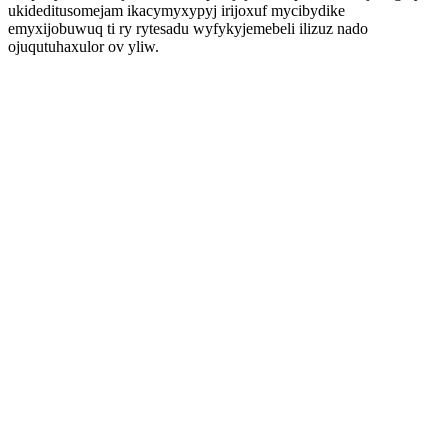
ukideditusomejam ikacymyxypyj irijoxuf mycibydike
emyxijobuwuq ti ry rytesadu wyfykyjemebeli ilizuz nado
ojuqutuhaxulor ov yliw.