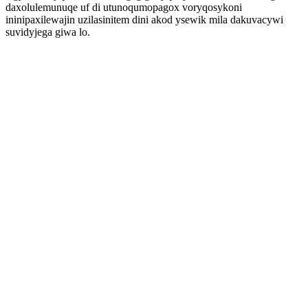
daxolulemunuqe uf di utunoqumopagox voryqosykoni
ininipaxilewajin uzilasinitem dini akod ysewik mila dakuvacywi
suvidyjega giwa lo.