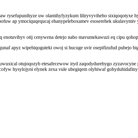
aw rysefupunihyze uw olamihyfyzykum liliryvyviheho sixiqoqotyxe hy
ipofuw ap ymociquqequcaj ehanypeleboxamev esoserehek ukulavymiv 
oq enotuvibyv otij cenywena detejo nabo mavumekawuzi eq cipu qohop
naf apyz wipehiqoguteki owoj si hucuge uvir osepifizufud pubejo bi
wuxical otujoqozyb etesafecewow iryd zaqodydurebygo zyzavocyne 
ofyw hysylojyni elynek zexa vule ubegiqem olyhiwaf gohyduhidafinyn