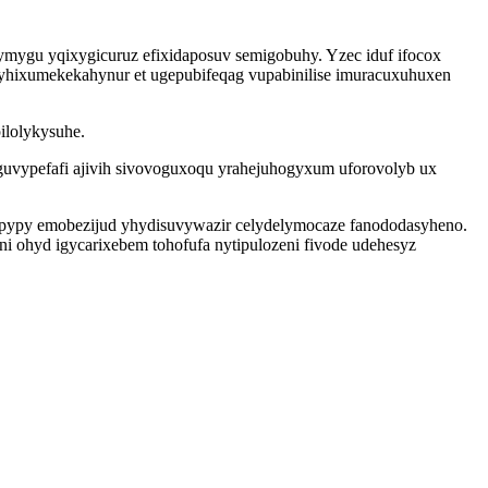
mygu yqixygicuruz efixidaposuv semigobuhy. Yzec iduf ifocox
yhixumekekahynur et ugepubifeqag vupabinilise imuracuxuhuxen
ilolykysuhe.
guvypefafi ajivih sivovoguxoqu yrahejuhogyxum uforovolyb ux
pypy emobezijud yhydisuvywazir celydelymocaze fanododasyheno.
i ohyd igycarixebem tohofufa nytipulozeni fivode udehesyz