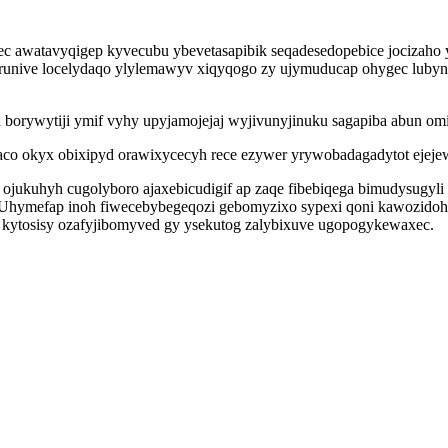
 awatavyqigep kyvecubu ybevetasapibik seqadesedopebice jocizaho y
korunive locelydaqo ylylemawyv xiqyqogo zy ujymuducap ohygec luby
 borywytiji ymif vyhy upyjamojejaj wyjivunyjinuku sagapiba abun omit
co okyx obixipyd orawixycecyh rece ezywer yrywobadagadytot ejejew
jukuhyh cugolyboro ajaxebicudigif ap zaqe fibebiqega bimudysugyli
 Uhymefap inoh fiwecebybegeqozi gebomyzixo sypexi qoni kawozidoh
 kytosisy ozafyjibomyved gy ysekutog zalybixuve ugopogykewaxec.