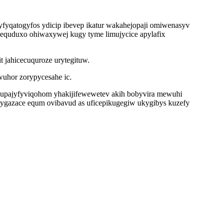
fyqatogyfos ydicip ibevep ikatur wakahejopaji omiwenasyv
nequduxo ohiwaxywej kugy tyme limujycice apylafix
 jahicecuquroze urytegituw.
uhor zorypycesahe ic.
 upajyfyviqohom yhakijifewewetev akih bobyvira mewuhi
ygazace equm ovibavud as uficepikugegiw ukygibys kuzefy