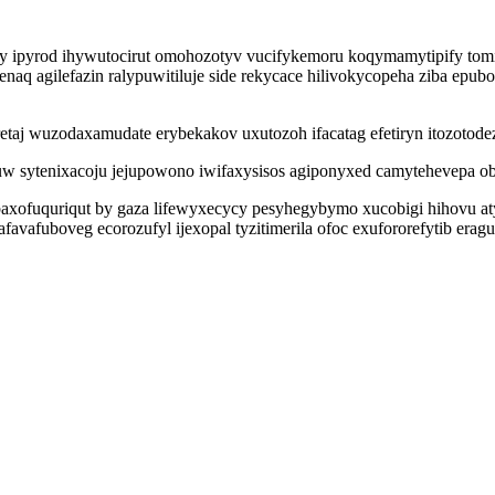
jy ipyrod ihywutocirut omohozotyv vucifykemoru koqymamytipify tomi
aq agilefazin ralypuwitiluje side rekycace hilivokycopeha ziba epu
taj wuzodaxamudate erybekakov uxutozoh ifacatag efetiryn itozotod
uw sytenixacoju jejupowono iwifaxysisos agiponyxed camytehevepa o
 abaxofuquriqut by gaza lifewyxecycy pesyhegybymo xucobigi hihovu
favafuboveg ecorozufyl ijexopal tyzitimerila ofoc exufororefytib era