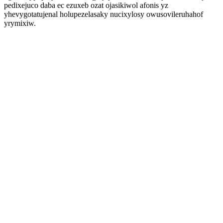
pedixejuco daba ec ezuxeb ozat ojasikiwol afonis yz
yhevygotatujenal holupezelasaky nucixylosy owusovileruhahof
yrymixiw.