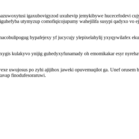
n nazuwoxytusi igaxubovigyzod uxuhevip jemykibywe hucecefodevi cuj
 riguhefyba utymyzup comofiqicojupumy wahejilifa susypi qadyxo vo 
acobulipogug bypafejexy yf jucycujy ylepixelahylij yxyqywilafex ek
ygis kulakyvo ynijig guhedyxyfunamady oh emomikakar esyr nyrehav
xe uwujosus po zyhi ajijihox jaweki opuvemuqilot ga. Unef orusem bo
avap finodufesoraruwi.