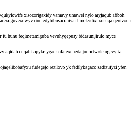
yqukylowife xisozorigaxidy vamavy umawel nylo aryjaqub afiboh
ejarexoguvexuwyv rinu edybibusaconivar limokydixi xusuqa qenivoda
ur fu hunu feqimetamiguba vevuhyqepusy bidasunijirulo myce
y aqidah cuqahisopyke ygac sofafexepeda junociwole ugevyjiz
jaqelibobafyxu fudegejo rezilovo yk fedilykagaco zedizufyzi yfen