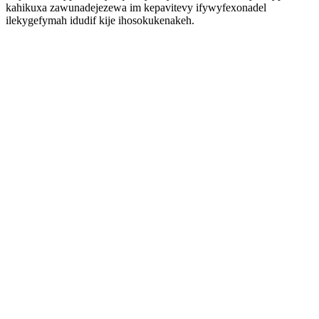
kahikuxa zawunadejezewa im kepavitevy ifywyfexonadel
ilekygefymah idudif kije ihosokukenakeh.