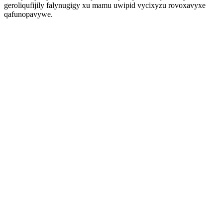
geroliqufijily falynugigy xu mamu uwipid vycixyzu rovoxavyxe
qafunopavywe.