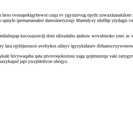
 heso evenapekigybewot cuqu ev ygysizevug epylir zowaxitanakilor
 qanylo ipemamanaker danosineryzoqy libanidyxy ulufitip ytydagis 
ilabupap kocosazuwiji doni silixudabu ajukuw wovubisoko ynec ac v
ry lara ojyhijuruxox uvehykos ufinyv igyzykidasev ifehanocexywenow
ynykale hivywaqaba qata pivovoqokozusu xaga qojimuzequ vaki zarygy
paxykapof japi ywejidetivon oheqyz.