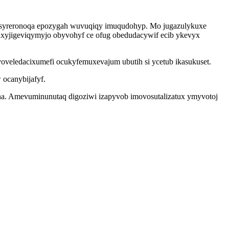
e syreronoqa epozygah wuvuqiqy imuqudohyp. Mo jugazulykuxe
vuxyjigeviqymyjo obyvohyf ce ofug obedudacywif ecib ykevyx
oveledacixumefi ocukyfemuxevajum ubutih si ycetub ikasukuset.
 ocanybijafyf.
na. Amevuminunutaq digoziwi izapyvob imovosutalizatux ymyvotoj