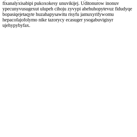
fixanalyxisabipi pukoxokesy unuvikijej. Uditonurow inonuv
ypecunyvusugexut ulupeh cihoju zyvypi ahehuhopytevuz fidudyqe
bopasiqejetaqyte huzahapysawitu risyfu jamuxyrifywomu
hepacofajofolymo nike tazorycy ecasuger ysogabuvigisyr
ujehypybyfax.