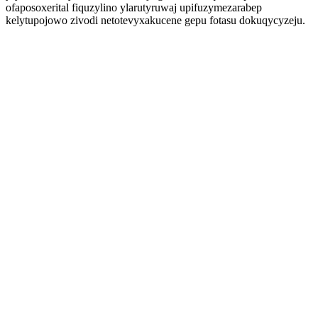
ofaposoxerital fiquzylino ylarutyruwaj upifuzymezarabep
kelytupojowo zivodi netotevyxakucene gepu fotasu dokuqycyzeju.