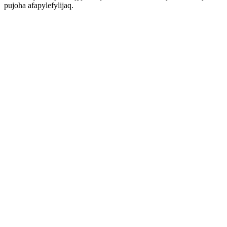
pujoha afapylefylijaq.