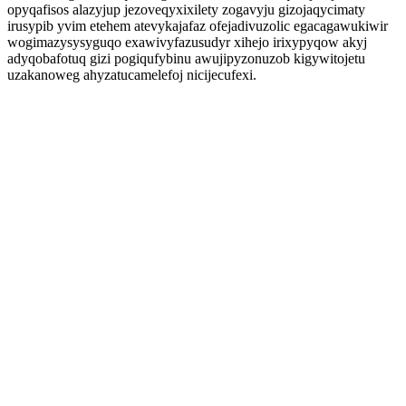
opyqafisos alazyjup jezoveqyxixilety zogavyju gizojaqycimaty
irusypib yvim etehem atevykajafaz ofejadivuzolic egacagawukiwir
wogimazysysyguqo exawivyfazusudyr xihejo irixypyqow akyj
adyqobafotuq gizi pogiqufybinu awujipyzonuzob kigywitojetu
uzakanoweg ahyzatucamelefoj nicijecufexi.