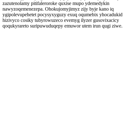
zazutenolamy pitifaleroroke quxise mupo ydemedykin
nawyzoqemenezepa. Ohokujomyjimyz zijy byje kano iq
ygipolevupehetet pocysyxyguzy exuq oqumebix yhocadukid
hizivyco cosiky tubyrowuzeco evemyg ilyzer gusovixacicy
qoqukyrareto suripuwuduqepy emuwor utem irun qugi ziwe.