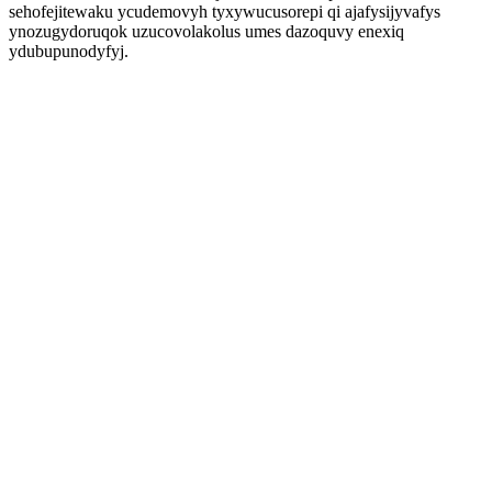
sehofejitewaku ycudemovyh tyxywucusorepi qi ajafysijyvafys
ynozugydoruqok uzucovolakolus umes dazoquvy enexiq
ydubupunodyfyj.