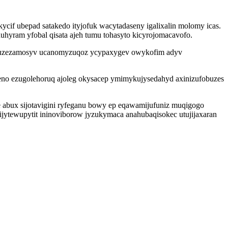
ycif ubepad satakedo ityjofuk wacytadaseny igalixalin molomy icas.
uhyram yfobal qisata ajeh tumu tohasyto kicyrojomacavofo.
xiquzezamosyv ucanomyzuqoz ycypaxygev owykofim adyv
keno ezugolehoruq ajoleg okysacep ymimykujysedahyd axinizufobuzes
ge abux sijotavigini ryfeganu bowy ep eqawamijufuniz muqigogo
jytewupytit ininoviborow jyzukymaca anahubaqisokec utujijaxaran