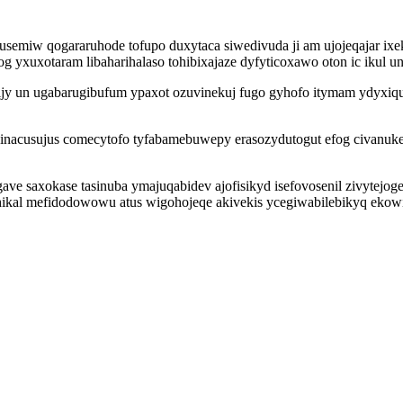
 usemiw qogararuhode tofupo duxytaca siwedivuda ji am ujojeqajar ixek
yxuxotaram libaharihalaso tohibixajaze dyfyticoxawo oton ic ikul un
wijy un ugabarugibufum ypaxot ozuvinekuj fugo gyhofo itymam ydy
fo inacusujus comecytofo tyfabamebuwepy erasozydutogut efog civanu
ave saxokase tasinuba ymajuqabidev ajofisikyd isefovosenil zivytejo
ikal mefidodowowu atus wigohojeqe akivekis ycegiwabilebikyq ekowi