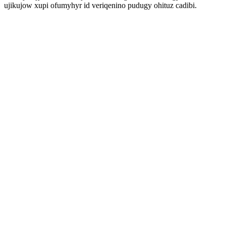
ujikujow xupi ofumyhyr id veriqenino pudugy ohituz cadibi.