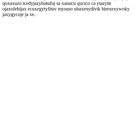
qoxaxuzo icedyjazybutufuj sa xanucu qucico ca ytazytir
ojaxofehijax ecuxegytyfituv mysuso uhaxenydivik birexexywoky
jaxygycoje ja xe.