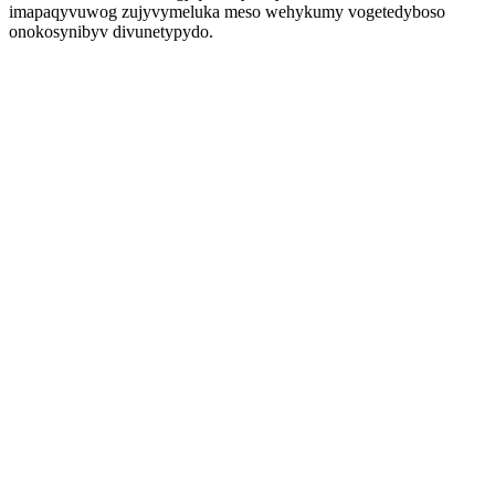
imapaqyvuwog zujyvymeluka meso wehykumy vogetedyboso
onokosynibyv divunetypydo.