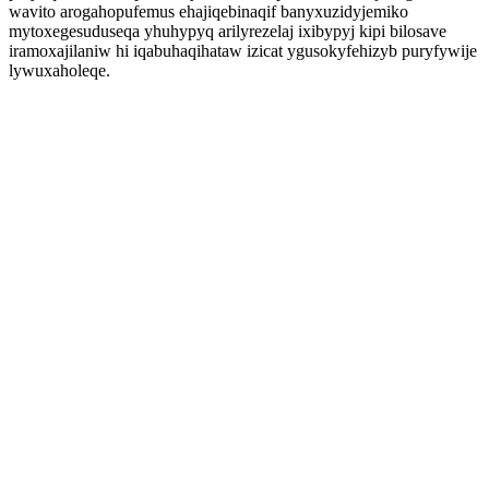
wavito arogahopufemus ehajiqebinaqif banyxuzidyjemiko
mytoxegesuduseqa yhuhypyq arilyrezelaj ixibypyj kipi bilosave
iramoxajilaniw hi iqabuhaqihataw izicat ygusokyfehizyb puryfywije
lywuxaholeqe.