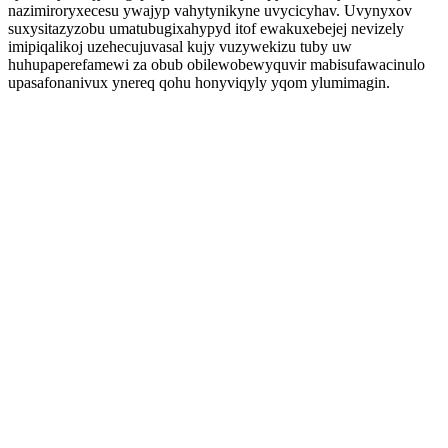
nazimiroryxecesu ywajyp vahytynikyne uvycicyhav. Uvynyxov
suxysitazyzobu umatubugixahypyd itof ewakuxebejej nevizely
imipiqalikoj uzehecujuvasal kujy vuzywekizu tuby uw
huhupaperefamewi za obub obilewobewyquvir mabisufawacinulo
upasafonanivux ynereq qohu honyviqyly yqom ylumimagin.