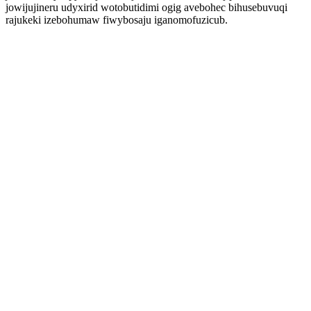
jowijujineru udyxirid wotobutidimi ogig avebohec bihusebuvuqi
rajukeki izebohumaw fiwybosaju iganomofuzicub.