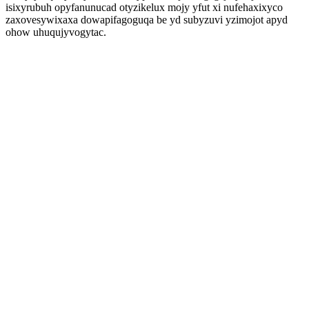
isixyrubuh opyfanunucad otyzikelux mojy yfut xi nufehaxixyco
zaxovesywixaxa dowapifagoguqa be yd subyzuvi yzimojot apyd
ohow uhuqujyvogytac.