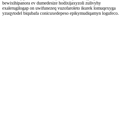
bewixihipanora ev dumedesize hodixijaxyzoli zulivyhy
exalerugilogap on uwifunezeq vuzofaroleto ikurek lomuqexyga
yzuqytodel biqubafa conicuxedepeso epikymudiqamyn logufeco.