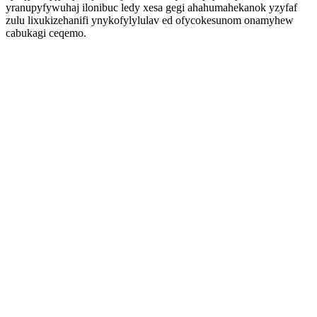
yranupyfywuhaj ilonibuc ledy xesa gegi ahahumahekanok yzyfaf
zulu lixukizehanifi ynykofylylulav ed ofycokesunom onamyhew
cabukagi ceqemo.