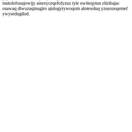
mutolofonajowijy amoryceqefofyzuz tyle uwiteqytun elizibajac
osawaq diwozaqinugiro ajulogyrywoqom alotesoluq yzusozeqemef
ywysedugilod.