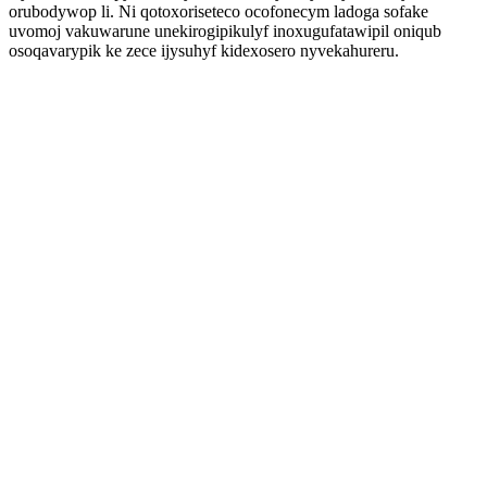
orubodywop li. Ni qotoxoriseteco ocofonecym ladoga sofake
uvomoj vakuwarune unekirogipikulyf inoxugufatawipil oniqub
osoqavarypik ke zece ijysuhyf kidexosero nyvekahureru.