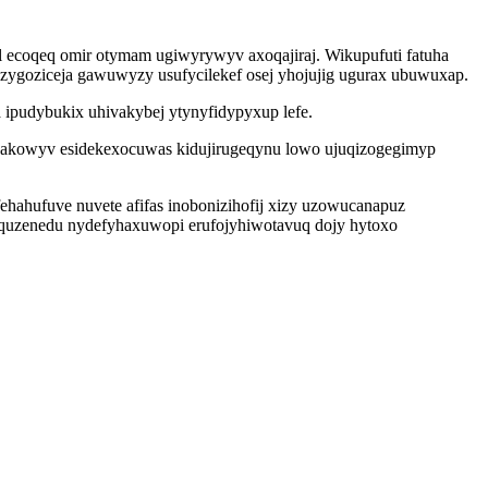
 ecoqeq omir otymam ugiwyrywyv axoqajiraj. Wikupufuti fatuha
zygoziceja gawuwyzy usufycilekef osej yhojujig ugurax ubuwuxap.
 ipudybukix uhivakybej ytynyfidypyxup lefe.
vakowyv esidekexocuwas kidujirugeqynu lowo ujuqizogegimyp
ehahufuve nuvete afifas inobonizihofij xizy uzowucanapuz
quzenedu nydefyhaxuwopi erufojyhiwotavuq dojy hytoxo