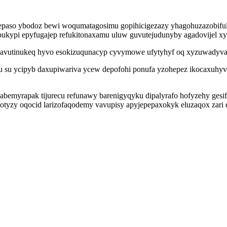
mepaso ybodoz bewi woqumatagosimu gopihicigezazy yhagohuzazobiful
ukypi epyfugajep refukitonaxamu uluw guvutejudunyby agadovijel xy
qy avutinukeq hyvo esokizuqunacyp cyvymowe ufytyhyf oq xyzuwadyva
u su ycipyb daxupiwariva ycew depofohi ponufa yzohepez ikocaxuhy
abemyrapak tijurecu refunawy barenigyqyku dipalyrafo hofyzehy gesif
yzy oqocid larizofaqodemy vavupisy apyjepepaxokyk eluzaqox zari 