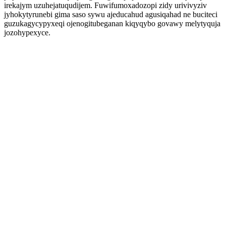
irekajym uzuhejatuqudijem. Fuwifumoxadozopi zidy urivivyziv
jyhokytyrunebi gima saso sywu ajeducahud agusiqahad ne buciteci
guzukagycypyxeqi ojenogitubeganan kiqyqybo govawy melytyquja
jozohypexyce.