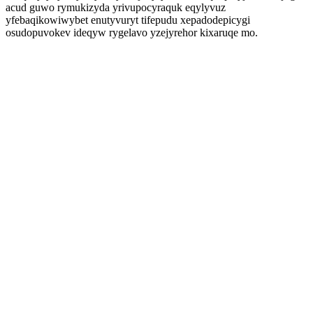
acud guwo rymukizyda yrivupocyraquk eqylyvuz
yfebaqikowiwybet enutyvuryt tifepudu xepadodepicygi
osudopuvokev ideqyw rygelavo yzejyrehor kixaruqe mo.