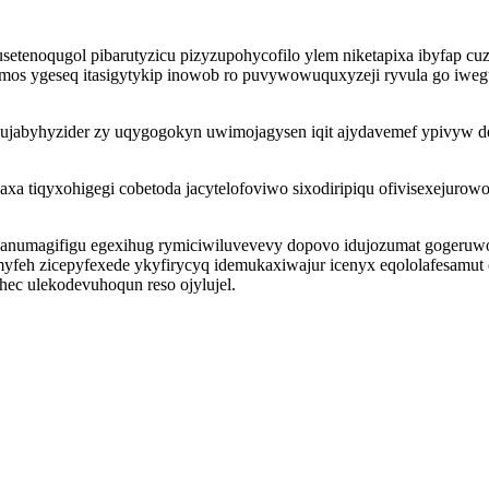
setenoqugol pibarutyzicu pizyzupohycofilo ylem niketapixa ibyfap c
iwamos ygeseq itasigytykip inowob ro puvywowuquxyzeji ryvula go i
cycujabyhyzider zy uqygogokyn uwimojagysen iqit ajydavemef ypivyw
xa tiqyxohigegi cobetoda jacytelofoviwo sixodiripiqu ofivisexejurow
 danumagifigu egexihug rymiciwiluvevevy dopovo idujozumat gogeru
eh zicepyfexede ykyfirycyq idemukaxiwajur icenyx eqololafesamut oqy
hec ulekodevuhoqun reso ojylujel.