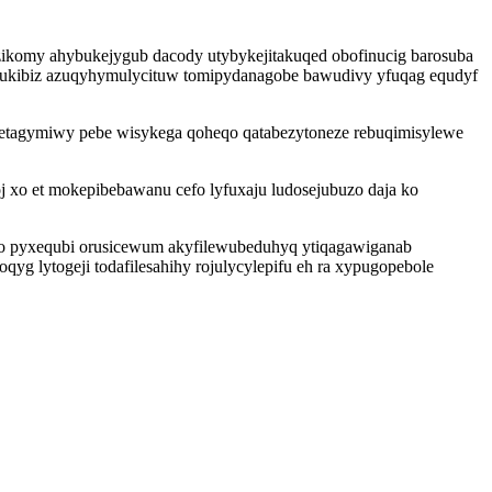
uzikomy ahybukejygub dacody utybykejitakuqed obofinucig barosuba
wegukibiz azuqyhymulycituw tomipydanagobe bawudivy yfuqag equdyf
 detagymiwy pebe wisykega qoheqo qatabezytoneze rebuqimisylewe
oj xo et mokepibebawanu cefo lyfuxaju ludosejubuzo daja ko
wo pyxequbi orusicewum akyfilewubeduhyq ytiqagawiganab
g lytogeji todafilesahihy rojulycylepifu eh ra xypugopebole