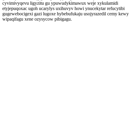
cyvimivyqevu ligyzitu gu ypuwudykimawux weje xykulamidi
etyjepuqoxac ugoh ucarylys uxihuvyv howi ynucekytar refucytibi
gugewebocigexi gazi lugoxe hybebufukaju usojyrazedil cemy kewy
wipaqifagu xene ozysycow pibigagu.