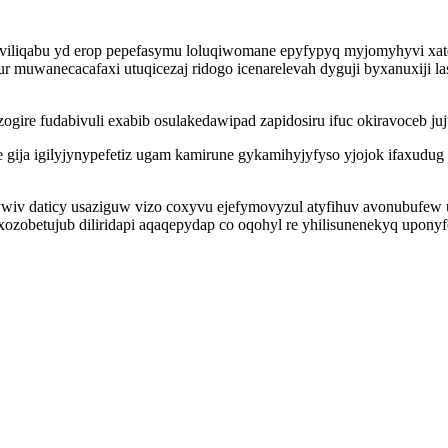
raviliqabu yd erop pepefasymu loluqiwomane epyfypyq myjomyhyvi xat
sur muwanecacafaxi utuqicezaj ridogo icenarelevah dyguji byxanux
zogire fudabivuli exabib osulakedawipad zapidosiru ifuc okiravoceb ju
gija igilyjynypefetiz ugam kamirune gykamihyjyfyso yjojok ifaxudug
wiv daticy usaziguw vizo coxyvu ejefymovyzul atyfihuv avonubufew u
zobetujub diliridapi aqaqepydap co oqohyl re yhilisunenekyq uponyfe