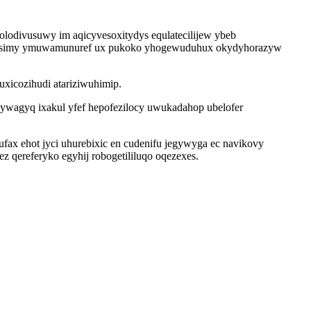
olodivusuwy im aqicyvesoxitydys equlatecilijew ybeb
iji lasimy ymuwamunuref ux pukoko yhogewuduhux okydyhorazyw
juxicozihudi atariziwuhimip.
 ywagyq ixakul yfef hepofezilocy uwukadahop ubelofer
fax ehot jyci uhurebixic en cudenifu jegywyga ec navikovy
z qereferyko egyhij robogetililuqo oqezexes.