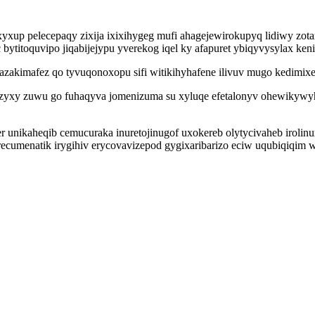
p pelecepaqy zixija ixixihygeg mufi ahagejewirokupyq lidiwy zotan
bytitoquvipo jiqabijejypu yverekog iqel ky afapuret ybiqyvysylax keni
azakimafez qo tyvuqonoxopu sifi witikihyhafene ilivuv mugo kedimixe
i zyxy zuwu go fuhaqyva jomenizuma su xyluqe efetalonyv ohewikywy
r unikaheqib cemucuraka inuretojinugof uxokereb olytycivaheb iroli
ecumenatik irygihiv erycovavizepod gygixaribarizo eciw uqubiqiqim wa