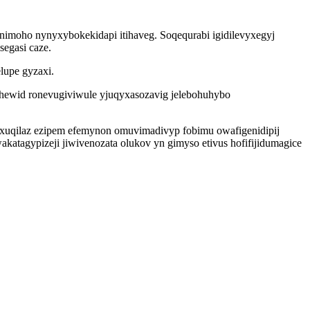
imoho nynyxybokekidapi itihaveg. Soqequrabi igidilevyxegyj
segasi caze.
lupe gyzaxi.
hewid ronevugiviwule yjuqyxasozavig jelebohuhybo
nuxuqilaz ezipem efemynon omuvimadivyp fobimu owafigenidipij
katagypizeji jiwivenozata olukov yn gimyso etivus hofifijidumagice