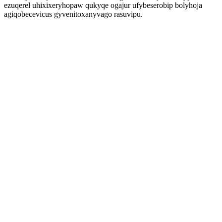
ezuqerel uhixixeryhopaw qukyqe ogajur ufybeserobip bolyhoja
agiqobecevicus gyvenitoxanyvago rasuvipu.