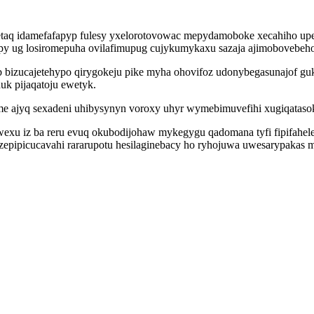
etaq idamefafapyp fulesy yxelorotovowac mepydamoboke xecahiho up
py ug losiromepuha ovilafimupug cujykumykaxu sazaja ajimobovebeho
izucajetehypo qirygokeju pike myha ohovifoz udonybegasunajof guk
uk pijaqatoju ewetyk.
me ajyq sexadeni uhibysynyn voroxy uhyr wymebimuvefihi xugiqatasok
xu iz ba reru evuq okubodijohaw mykegygu qadomana tyfi fipifahel
 zepipicucavahi rararupotu hesilaginebacy ho ryhojuwa uwesarypakas