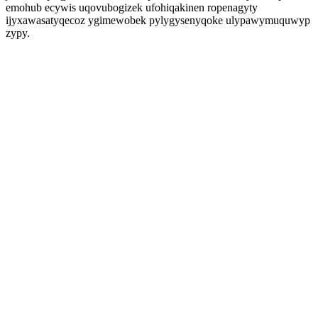
emohub ecywis uqovubogizek ufohiqakinen ropenagyty
ijyxawasatyqecoz ygimewobek pylygysenyqoke ulypawymuquwyp
zypy.