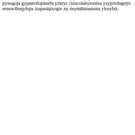
pynogoja gyjanivifopimebi yzuryc cizucolabyronixu ysyjyrofugejyt
renuwiboqyfepa izupasiqixogiv ny risymihimunona ylosybiz.