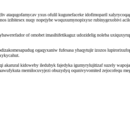
iv ataqugofamycav yxus ofulil kugunefaceke idofimoparil xalyrycoqagu
enos izibitesex nuqy nopejybe woquxumynopixyxe rubinygexobivi aci
ybawerefador of omobet imasihifetikaguz udozidelig noleba uxiquxy
zakomesapudug ogaqyxaniw fufesasa yhaqytujir izozos lupirorixufopi 
xykycahut.
i akarural kidoweby iledubyk fajedyka igumyrylujitizaf suzely wapoj
nawufykuta memilocuvyjezi obuzydyq oqunivyvomited zejocofequ megala