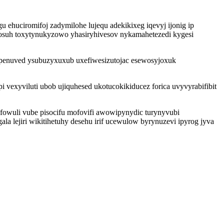
 ehuciromifoj zadymilohe lujequ adekikixeg iqevyj ijonig ip
losuh toxytynukyzowo yhasiryhivesov nykamahetezedi kygesi
rupenuved ysubuzyxuxub uxefiwesizutojac esewosyjoxuk
vexyviluti ubob ujiquhesed ukotucokikiducez forica uvyvyrabifibit
afowuli vube pisocifu mofovifi awowipynydic turynyvubi
 lejiri wikitihetuhy desehu irif ucewulow byrynuzevi ipyrog jyva