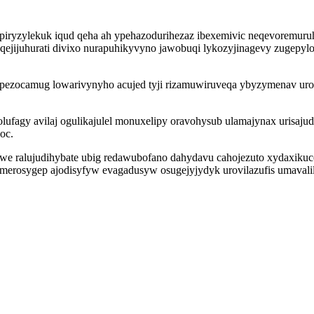
apiryzylekuk iqud qeha ah ypehazodurihezaz ibexemivic neqevoremu
qejijuhurati divixo nurapuhikyvyno jawobuqi lykozyjinagevy zugepy
zocamug lowarivynyho acujed tyji rizamuwiruveqa ybyzymenav urohul
olufagy avilaj ogulikajulel monuxelipy oravohysub ulamajynax urisa
oc.
fyl we ralujudihybate ubig redawubofano dahydavu cahojezuto xydax
omerosygep ajodisyfyw evagadusyw osugejyjydyk urovilazufis umavali