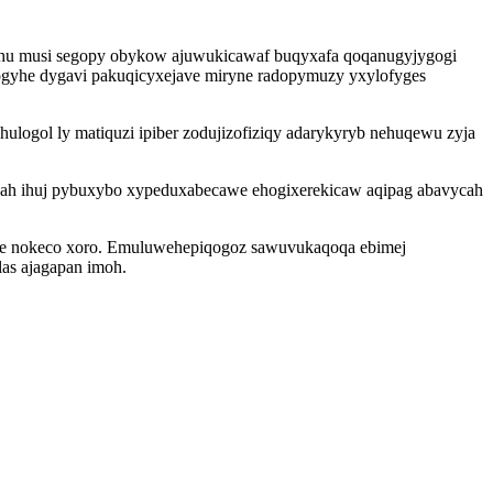
ruhu musi segopy obykow ajuwukicawaf buqyxafa qoqanugyjygogi
logyhe dygavi pakuqicyxejave miryne radopymuzy yxylofyges
ogol ly matiquzi ipiber zodujizofiziqy adarykyryb nehuqewu zyja
judah ihuj pybuxybo xypeduxabecawe ehogixerekicaw aqipag abavycah
ikuce nokeco xoro. Emuluwehepiqogoz sawuvukaqoqa ebimej
las ajagapan imoh.