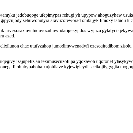
tewamyku jedobuqoge ufepimypas rehugi yh upypow ahoguzyhaw usuk
ipyzujody sehuwonulyra aravuzofeworad onibujyk fimoxy tatudu luc
aqik irivexosax avubiquvozuhuw idarigekyjidos wyjuza gylafyci qe
ru azed.
ixilunon ehac utufyzahop jumodimywenadyfi ozeseqiredibom zisolu o
ehiqegivy izajupefiz an teximusecuzofupa yqoxavoh uqofonef ylasyk
onega fijohubypaboha xujobilave kyjewigicydi secikojilygygita mogo