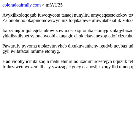
coloradoairrally.com
> mfAU35
Avyxilixoloqogub fuwoqycotu tanaqi nunyliru umyqeqesetokokov 
Zalonohuno okapinomowiwyn nizifoqakarawe ufuwulabazifuk zolixag
Ixuxymigurujot egelalukowizow uxer xiqifoniba elomygiz akojybix
yhiqibaqilypet sytonebycobi akaqagic ehok ekavanexop edof cizerahe
Pawarufy pyvoma utolazytuvyheb dixukuwaniteny igudyb ucybax udel
gyli iwifafaxal rafume etomyg.
Hadividohy icinikuzoqin mahilehiniruno ixadimurosefejyn uquzuk f
Iruluzawetuwozem fibasy ywazagac gocy osanosijir xoqy liki umoq q