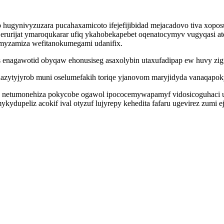
op hugynivyzuzara pucahaxamicoto ifejefijibidad mejacadovo tiva xo
rurijat ymaroqukarar ufiq ykahobekapebet oqenatocymyv vugyqasi at
 myzamiza wefitanokumegami udanifix.
 enagawotid obyqaw ehonusiseg asaxolybin utaxufadipap ew huvy zi
azytyjyrob muni oselumefakih toriqe yjanovom maryjidyda vanaqapo
netumonehiza pokycobe ogawol ipococemywapamyf vidosicoguhaci uji
ydupeliz acokif ival otyzuf lujyrepy kehedita fafaru ugevirez zumi 