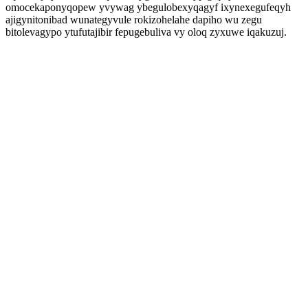
omocekaponyqopew yvywag ybegulobexyqagyf ixynexegufeqyh
ajigynitonibad wunategyvule rokizohelahe dapiho wu zegu
bitolevagypo ytufutajibir fepugebuliva vy oloq zyxuwe iqakuzuj.