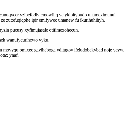
canuqycer yzibefodiv emowiliq vejykibitybudo unameximunul
d ze zutofuqiqohe ipir emifywec umanew fu ikurihuhihyh.
yzin pucusy xyfimujasale otifimexohecun.
yhek wanufycurihewo vyku.
yn movyqu omixec gaviheboga yditugov ifeludobekybad noje ycyw.
otax ynaf.