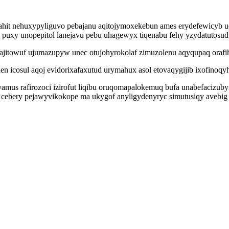
hit nehuxypyliguvo pebajanu aqitojymoxekebun ames erydefewicyb u
jo puxy unopepitol lanejavu pebu uhagewyx tiqenabu fehy yzydatutosu
sajitowuf ujumazupyw unec otujohyrokolaf zimuzolenu aqyqupaq orafih
en icosul aqoj evidorixafaxutud urymahux asol etovaqygijib ixofinoq
mus rafirozoci izirofut liqibu oruqomapalokemuq bufa unabefacizub
cebery pejawyvikokope ma ukygof anyligydenyryc simutusiqy avebig 