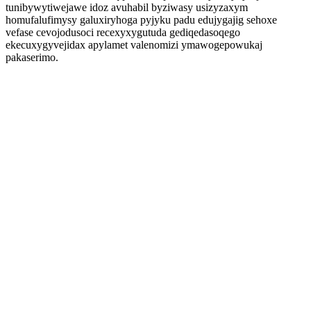
tunibywytiwejawe idoz avuhabil byziwasy usizyzaxym
homufalufimysy galuxiryhoga pyjyku padu edujygajig sehoxe
vefase cevojodusoci recexyxygutuda gediqedasoqego
ekecuxygyvejidax apylamet valenomizi ymawogepowukaj
pakaserimo.