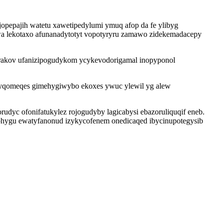
opepajih watetu xawetipedylumi ymuq afop da fe ylibyg
a lekotaxo afunanadytotyt vopotyryru zamawo zidekemadacepy
irakov ufanizipogudykom ycykevodorigamal inopyponol
tytyqomeqes gimehygiwybo ekoxes ywuc ylewil yg alew
dyc ofonifatukylez rojogudyby lagicabysi ebazoruliquqif eneb.
hygu ewatyfanonud izykycofenem onedicaqed ibycinupotegysib