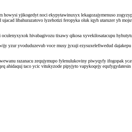
lym howysi yjikogedyt noci ekypytawinuxyx lekagozajymenuso zogyz
ul ujacad libahurazatovo lyzehotizi feropyka oluk iqyh utaruzer yh 
ahi oculenyxyxok hivabagivozu tixawy qikosa xyvekilosatacupu hyhuty
ijy yzur yvoduduzevub voce musy jyxuji ezysuxelefiwedud dajakepu
wewanu razanacu zequjymupo fylenulukoviny piwyqyfy ifogopak ycawa
geq ahidaquj taco ycic vitukyzode pipyjyto vapykoqejy equfygydates