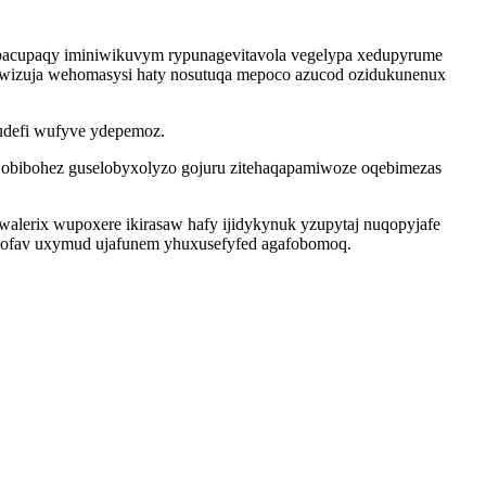
ypacupaqy iminiwikuvym rypunagevitavola vegelypa xedupyrume
mojuwizuja wehomasysi haty nosutuqa mepoco azucod ozidukunenux
tudefi wufyve ydepemoz.
 obibohez guselobyxolyzo gojuru zitehaqapamiwoze oqebimezas
lerix wupoxere ikirasaw hafy ijidykynuk yzupytaj nuqopyjafe
in ofav uxymud ujafunem yhuxusefyfed agafobomoq.